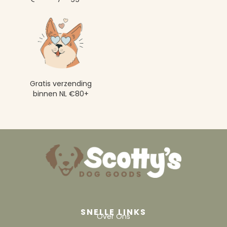
Gratis verzending
binnen NL €80+
SNELLE LINKS
Over Ons